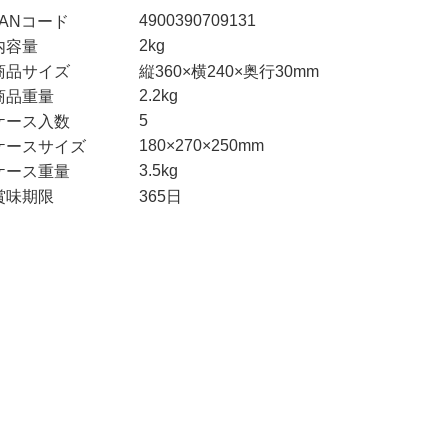
4900390709131
JANコード
2kg
内容量
商品サイズ
縦360×横240×奥行30mm
2.2kg
商品重量
5
ケース入数
180×270×250mm
ケースサイズ
3.5kg
ケース重量
賞味期限
365日