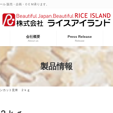
ール 販売・企画・ＯＥＭ承ります。
会社概要
Press Release
About us
Release
製品情報
ンカット玄米 ２ｋｇ