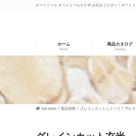
コ
ナ
オートミール オートミールＯＥＭ お任せください！オートミ
ン
ビ
テ
ゲ
ン
ー
ツ
シ
へ
ョ
ス
ン
ホーム
商品カタログ
キ
に
Home
Catalog
ッ
移
プ
動
top-page
製品情報
グレインカットシリーズ
グレイ