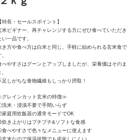
２ｋｇ
【特長・セールスポイント】
玄米ビギナー、再チャレンジする方にぜひ食べていただき
たい一品です。
炊き方や食べ方は白米と同じ。手軽に始められる玄米食で
す。
食べやすさはグーンとアップしましたが、栄養価はそのま
ま。
不足しがちな食物繊維もしっかり摂取！
≪グレインカット玄米の特徴≫
①洗米・浸漬不要で手間いらず
②家庭用炊飯器の通常モードでOK
③炊き上がりはプチプチ&ソフトな食感
④食べやすさで色々なメニューに使えます
⑤玄米なので保温状態でも劣化しにくい