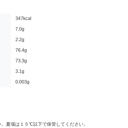
347kcal
7.0g
2.2g
76.4g
73.3g
3.1g
0.003g
い。夏場は１５℃以下で保管してください。