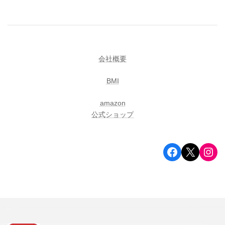
会社概要
BMI
amazon
公式ショップ
オートミール 雑穀のことならライスアイランド
X
有楽町・東京交通会館1Fの「穀物繊維倉庫」です